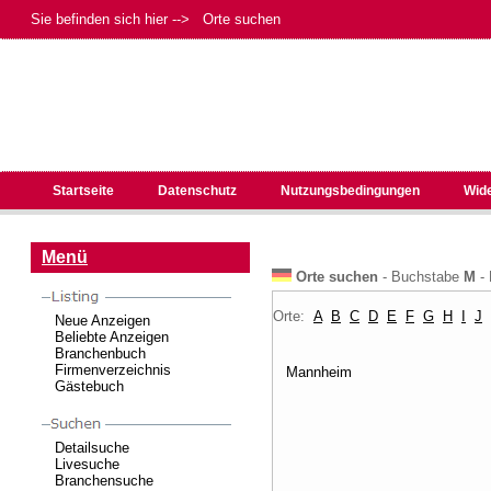
Sie befinden sich hier --> Orte suchen
Startseite
Datenschutz
Nutzungsbedingungen
Wid
Menü
Orte suchen
- Buchstabe
M
- 
Orte:
A
B
C
D
E
F
G
H
I
J
Neue Anzeigen
Beliebte Anzeigen
Branchenbuch
Firmenverzeichnis
Mannheim
Gästebuch
Detailsuche
Livesuche
Branchensuche