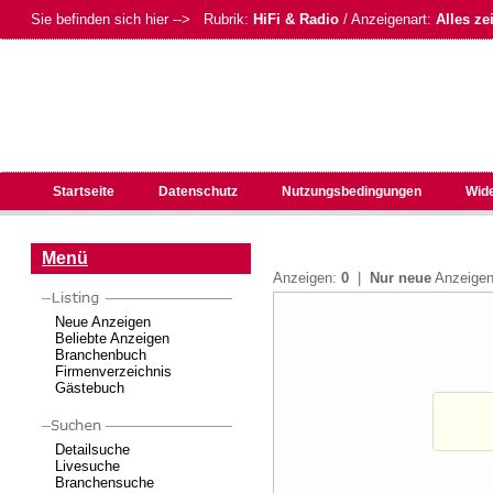
Sie befinden sich hier --> Rubrik:
HiFi & Radio
/ Anzeigenart:
Alles ze
Startseite
Datenschutz
Nutzungsbedingungen
Wid
Menü
Anzeigen:
0
|
Nur neue
Anzeig
Neue Anzeigen
Beliebte Anzeigen
Branchenbuch
Firmenverzeichnis
Gästebuch
Detailsuche
Livesuche
Branchensuche