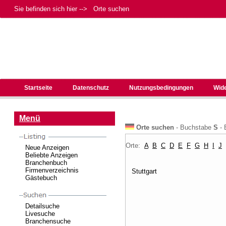
Sie befinden sich hier --> Orte suchen
Startseite
Datenschutz
Nutzungsbedingungen
Wid
Menü
Orte suchen
- Buchstabe
S
- 
Orte:
A
B
C
D
E
F
G
H
I
J
Neue Anzeigen
Beliebte Anzeigen
Branchenbuch
Firmenverzeichnis
Stuttgart
Gästebuch
Detailsuche
Livesuche
Branchensuche