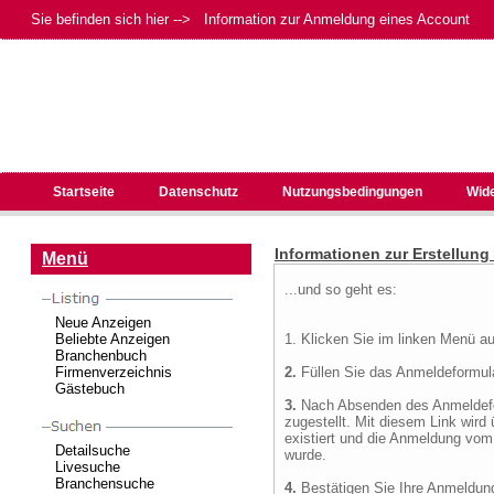
Sie befinden sich hier --> Information zur Anmeldung eines Account
Startseite
Datenschutz
Nutzungsbedingungen
Wid
Informationen zur Erstellung
Menü
...und so geht es:
Neue Anzeigen
Beliebte Anzeigen
1. Klicken Sie im linken Menü a
Branchenbuch
Firmenverzeichnis
2.
Füllen Sie das Anmeldeformular
Gästebuch
3.
Nach Absenden des Anmeldefo
zugestellt. Mit diesem Link wird 
existiert und die Anmeldung vo
Detailsuche
wurde.
Livesuche
Branchensuche
4.
Bestätigen Sie Ihre Anmeldung