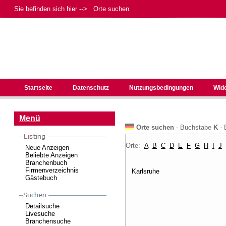
Sie befinden sich hier --> Orte suchen
Startseite
Datenschutz
Nutzungsbedingungen
Wid
Menü
Orte suchen
- Buchstabe
K
- 
Orte:
A
B
C
D
E
F
G
H
I
J
Neue Anzeigen
Beliebte Anzeigen
Branchenbuch
Firmenverzeichnis
Karlsruhe
Gästebuch
Detailsuche
Livesuche
Branchensuche