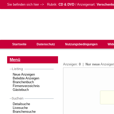
Sie befinden sich hier --> Rubrik:
CD & DVD
/ Anzeigenart:
Verschenk
Startseite
Datenschutz
Nutzungsbedingungen
Wid
Menü
Anzeigen:
0
|
Nur neue
Anzeig
Neue Anzeigen
Beliebte Anzeigen
Branchenbuch
Firmenverzeichnis
Gästebuch
Detailsuche
Livesuche
Branchensuche