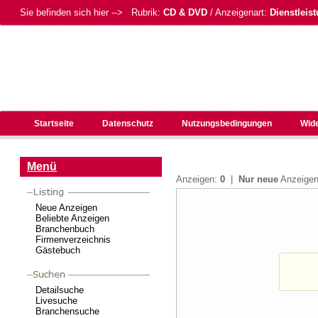
Sie befinden sich hier --> Rubrik:
CD & DVD
/ Anzeigenart:
Dienstleis
Startseite
Datenschutz
Nutzungsbedingungen
Wid
Menü
Anzeigen:
0
|
Nur neue
Anzeig
Neue Anzeigen
Beliebte Anzeigen
Branchenbuch
Firmenverzeichnis
Gästebuch
Detailsuche
Livesuche
Branchensuche